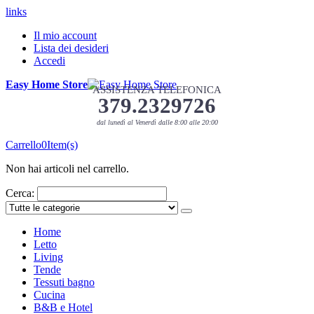
links
Il mio account
Lista dei desideri
Accedi
Easy Home Store
ASSISTENZA TELEFONICA
379.2329726
dal lunedì al Venerdì dalle 8:00 alle 20:00
Carrello
0
Item(s)
Non hai articoli nel carrello.
Cerca:
Home
Letto
Living
Tende
Tessuti bagno
Cucina
B&B e Hotel