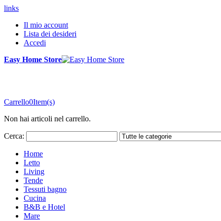
links
Il mio account
Lista dei desideri
Accedi
Easy Home Store
Carrello
0
Item(s)
Non hai articoli nel carrello.
Cerca:
Home
Letto
Living
Tende
Tessuti bagno
Cucina
B&B e Hotel
Mare