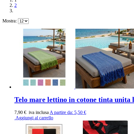
2
Mostra:
Telo mare lettino in cotone tinta un
7,90 €
iva inclusa
A partire da:
5,50 €
Aggiungi al carrello