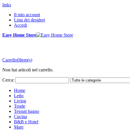
links
Il mio account
Lista dei desideri
Accedi
Easy Home Store
Carrello
0
Item(s)
Non hai articoli nel carrello.
Cerca:
Home
Letto
Living
Tende
Tessuti bagno
Cucina
B&B e Hotel
Mare