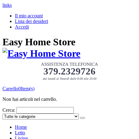
links
Il mio account
Lista dei desideri
Accedi
Easy Home Store
ASSISTENZA TELEFONICA
379.2329726
dal lunedì al Venerdì dalle 8:00 alle 20:00
Carrello
0
Item(s)
Non hai articoli nel carrello.
Cerca:
Home
Letto
Living