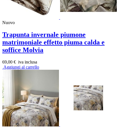
Nuovo
Trapunta invernale piumone
matrimoniale effetto piuma calda e
soffice Molvia
69,00 €
iva inclusa
Aggiungi al carrello