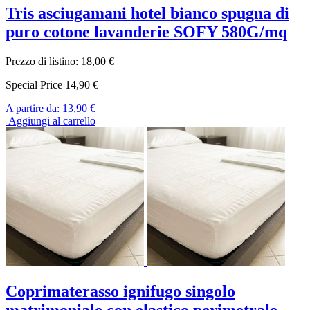
Tris asciugamani hotel bianco spugna di
puro cotone lavanderie SOFY 580G/mq
Prezzo di listino:
18,00 €
Special Price
14,90 €
A partire da:
13,90 €
Aggiungi al carrello
Coprimaterasso ignifugo singolo
matrimoniale con elastico perimetrale