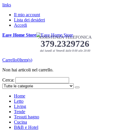
links
Il mio account
Lista dei desideri
Accedi
Easy Home Store
ASSISTENZA TELEFONICA
379.2329726
dal lunedì al Venerdì dalle 8:00 alle 20:00
Carrello
0
Item(s)
Non hai articoli nel carrello.
Cerca:
Home
Letto
Living
Tende
Tessuti bagno
Cucina
B&B e Hotel