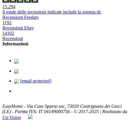
15.294
Il totale delle recensioni indicate include la somma di:
Recensioni Feedaty
1192
Recensioni Ebay
14102
Recensioni
Informazioni
379.2329726
338.8293330
[email protected]
ASSISTENZA TELEFONICA
Lun - Ven / 8:00 - 20:00
EasyHome - Via Case Sparse snc, 73020 Castrignano dei Greci
(LE) - Partita IVA: IT 04149000756 - © 2017-2025 | Realizzato da
Up Vision