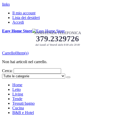
links
Il mio account
Lista dei desideri
Accedi
Easy Home Store
ASSISTENZA TELEFONICA
379.2329726
dal lunedì al Venerdì dalle 8:00 alle 20:00
Carrello
0
Item(s)
Non hai articoli nel carrello.
Cerca:
Home
Letto
Living
Tende
Tessuti bagno
Cucina
B&B e Hotel