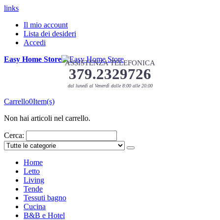
links
Il mio account
Lista dei desideri
Accedi
Easy Home Store
ASSISTENZA TELEFONICA
379.2329726
dal lunedì al Venerdì dalle 8:00 alle 20:00
Carrello
0
Item(s)
Non hai articoli nel carrello.
Cerca:
Home
Letto
Living
Tende
Tessuti bagno
Cucina
B&B e Hotel