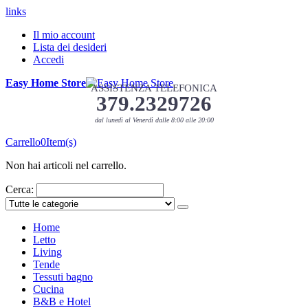
links
Il mio account
Lista dei desideri
Accedi
Easy Home Store
ASSISTENZA TELEFONICA
379.2329726
dal lunedì al Venerdì dalle 8:00 alle 20:00
Carrello
0
Item(s)
Non hai articoli nel carrello.
Cerca:
Home
Letto
Living
Tende
Tessuti bagno
Cucina
B&B e Hotel