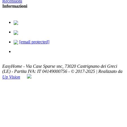
Recensioni
Informazioni
379.2329726
338.8293330
[email protected]
ASSISTENZA TELEFONICA
Lun - Ven / 8:00 - 20:00
EasyHome - Via Case Sparse snc, 73020 Castrignano dei Greci
(LE) - Partita IVA: IT 04149000756 - © 2017-2025 | Realizzato da
Up Vision