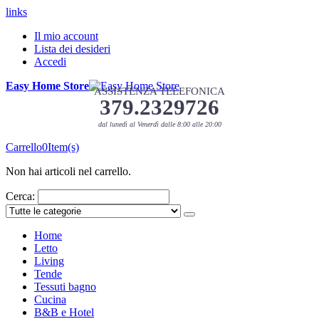
links
Il mio account
Lista dei desideri
Accedi
Easy Home Store
ASSISTENZA TELEFONICA
379.2329726
dal lunedì al Venerdì dalle 8:00 alle 20:00
Carrello
0
Item(s)
Non hai articoli nel carrello.
Cerca:
Home
Letto
Living
Tende
Tessuti bagno
Cucina
B&B e Hotel