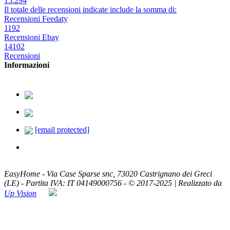
15.294
Il totale delle recensioni indicate include la somma di:
Recensioni Feedaty
1192
Recensioni Ebay
14102
Recensioni
Informazioni
379.2329726
338.8293330
[email protected]
ASSISTENZA TELEFONICA
Lun - Ven / 8:00 - 20:00
EasyHome - Via Case Sparse snc, 73020 Castrignano dei Greci
(LE) - Partita IVA: IT 04149000756 - © 2017-2025 | Realizzato da
Up Vision