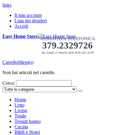
links
Il mio account
Lista dei desideri
Accedi
Easy Home Store
ASSISTENZA TELEFONICA
379.2329726
dal lunedì al Venerdì dalle 8:00 alle 20:00
Carrello
0
Item(s)
Non hai articoli nel carrello.
Cerca:
Home
Letto
Living
Tende
Tessuti bagno
Cucina
B&B e Hotel