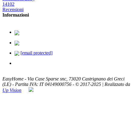
14102
Recensioni
Informazioni
379.2329726
338.8293330
[email protected]
ASSISTENZA TELEFONICA
Lun - Ven / 8:00 - 20:00
EasyHome - Via Case Sparse snc, 73020 Castrignano dei Greci
(LE) - Partita IVA: IT 04149000756 - © 2017-2025 | Realizzato da
Up Vision