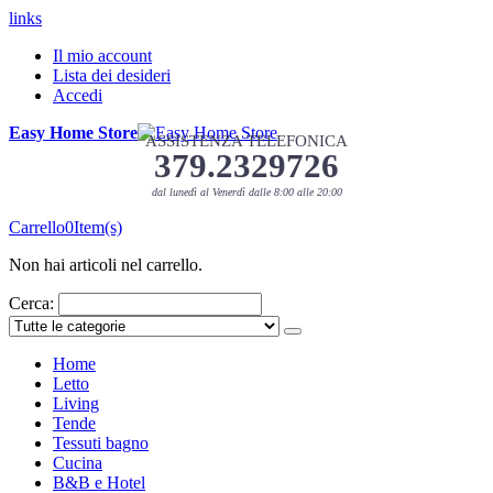
links
Il mio account
Lista dei desideri
Accedi
Easy Home Store
ASSISTENZA TELEFONICA
379.2329726
dal lunedì al Venerdì dalle 8:00 alle 20:00
Carrello
0
Item(s)
Non hai articoli nel carrello.
Cerca:
Home
Letto
Living
Tende
Tessuti bagno
Cucina
B&B e Hotel