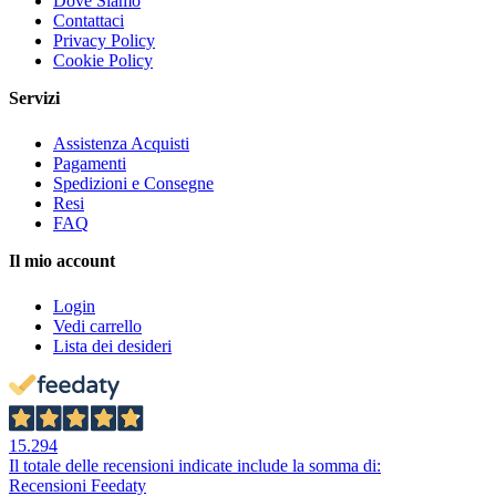
Dove Siamo
Contattaci
Privacy Policy
Cookie Policy
Servizi
Assistenza Acquisti
Pagamenti
Spedizioni e Consegne
Resi
FAQ
Il mio account
Login
Vedi carrello
Lista dei desideri
15.294
Il totale delle recensioni indicate include la somma di:
Recensioni Feedaty