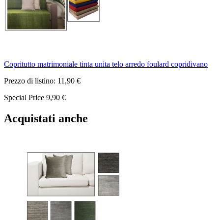
Copritutto matrimoniale tinta unita telo arredo foulard copridivano
Prezzo di listino:
11,90 €
Special Price
9,90 €
Acquistati anche