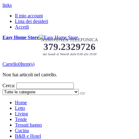
links
Il mio account
Lista dei desideri
Accedi
Easy Home Store
ASSISTENZA TELEFONICA
379.2329726
dal lunedì al Venerdì dalle 8:00 alle 20:00
Carrello
0
Item(s)
Non hai articoli nel carrello.
Cerca:
Home
Letto
Living
Tende
Tessuti bagno
Cucina
B&B e Hotel