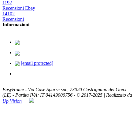
1192
Recensioni Ebay
14102
Recensioni
Informazioni
379.2329726
338.8293330
[email protected]
ASSISTENZA TELEFONICA
Lun - Ven / 8:00 - 20:00
EasyHome - Via Case Sparse snc, 73020 Castrignano dei Greci
(LE) - Partita IVA: IT 04149000756 - © 2017-2025 | Realizzato da
Up Vision