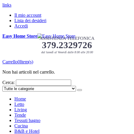
links
Il mio account
Lista dei desideri
Accedi
Easy Home Store
ASSISTENZA TELEFONICA
379.2329726
dal lunedì al Venerdì dalle 8:00 alle 20:00
Carrello
0
Item(s)
Non hai articoli nel carrello.
Cerca:
Home
Letto
Living
Tende
Tessuti bagno
Cucina
B&B e Hotel