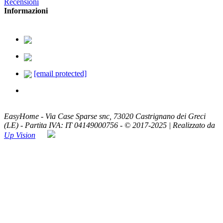
Recensioni
Informazioni
379.2329726
338.8293330
[email protected]
ASSISTENZA TELEFONICA
Lun - Ven / 8:00 - 20:00
EasyHome - Via Case Sparse snc, 73020 Castrignano dei Greci
(LE) - Partita IVA: IT 04149000756 - © 2017-2025 | Realizzato da
Up Vision