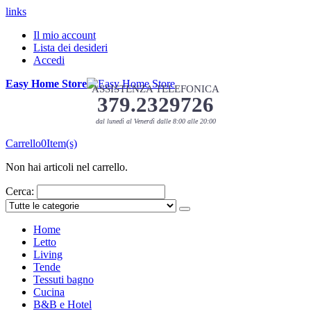
links
Il mio account
Lista dei desideri
Accedi
Easy Home Store
ASSISTENZA TELEFONICA
379.2329726
dal lunedì al Venerdì dalle 8:00 alle 20:00
Carrello
0
Item(s)
Non hai articoli nel carrello.
Cerca:
Home
Letto
Living
Tende
Tessuti bagno
Cucina
B&B e Hotel